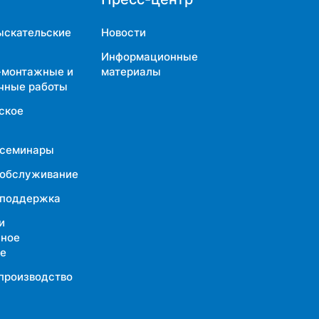
ыскательские
Новости
Информационные
-монтажные и
материалы
чные работы
ское
 семинары
 обслуживание
 поддержка
и
йное
е
производство