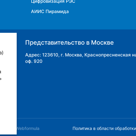
Цифровизация РЭС
АИИС Пирамида
Представительство в Москве
а)
Адрес: 123610, г. Москва, Краснопресненская наб
8
,
34-
оф. 920
я
ь
сайта – Webformula
Политика в области обработк