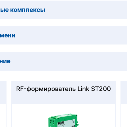
ые комплексы
емени
ние
RF-формирователь Link ST200