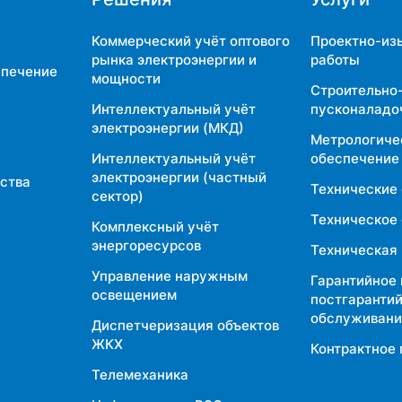
Коммерческий учёт оптового
Проектно-из
рынка электроэнергии и
работы
спечение
мощности
Строительно
Интеллектуальный учёт
пусконаладо
электроэнергии (МКД)
Метрологиче
Интеллектуальный учёт
обеспечение
электроэнергии (частный
дства
Технические
сектор)
Техническое
Комплексный учёт
энергоресурсов
Техническая
Управление наружным
Гарантийное 
освещением
постгаранти
обслуживани
Диспетчеризация объектов
ЖКХ
Контрактное 
Телемеханика