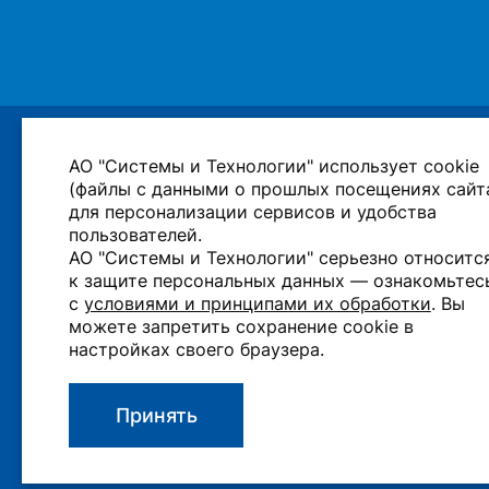
Главный офис
АО "Системы и Технологии" использует cookie
(файлы с данными о прошлых посещениях сайт
Адрес: г. Владимир, ул. Лакина, д. 8А
для персонализации сервисов и удобства
Телефон:
+7 (4922) 33-67-66
,
33-79-60
,
33-93-6
пользователей.
78-23
АО "Системы и Технологии" серьезно относитс
Эл.почта:
st@sicon.ru
к защите персональных данных — ознакомьтес
Техническая поддержка
с
условиями и принципами их обработки
. Вы
можете запретить сохранение cookie в
(бесплатно по России)
настройках своего браузера.
Телефон:
+7 (800) 350-34-79
Эл. почта:
support@sicon.ru
Принять
© 2026 — Системы и Технологии
Создание 